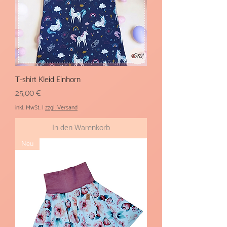
T-shirt Kleid Einhorn
Preis
25,00 €
inkl. MwSt.
|
zzgl. Versand
In den Warenkorb
Neu