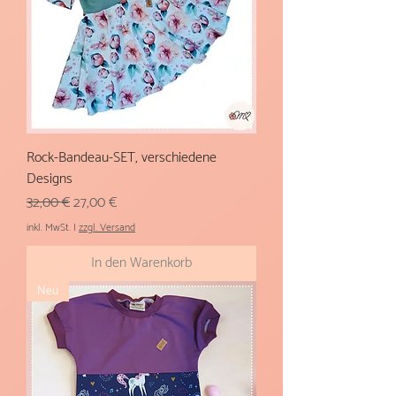
Rock-Bandeau-SET, verschiedene
Designs
Standardpreis
Sale-Preis
32,00 €
27,00 €
inkl. MwSt.
|
zzgl. Versand
In den Warenkorb
Neu