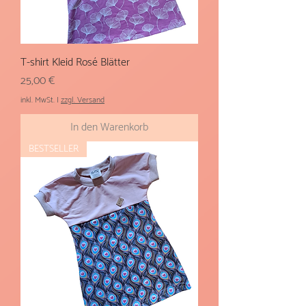
T-shirt Kleid Rosé Blätter
Preis
25,00 €
inkl. MwSt.
|
zzgl. Versand
In den Warenkorb
BESTSELLER