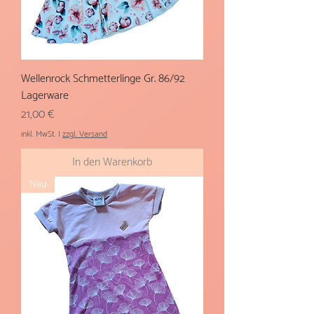
Wellenrock Schmetterlinge Gr. 86/92
Lagerware
Preis
21,00 €
inkl. MwSt.
|
zzgl. Versand
In den Warenkorb
Neu