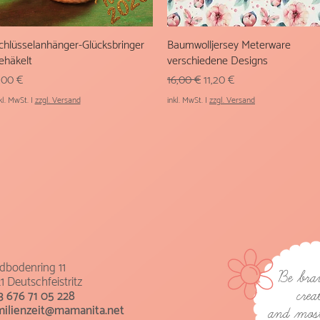
chlüsselanhänger-Glücksbringer
Schnellansicht
Baumwolljersey Meterware
Schnellansicht
ehäkelt
verschiedene Designs
reis
Standardpreis
Sale-Preis
,00 €
16,00 €
11,20 €
kl. MwSt.
|
zzgl. Versand
inkl. MwSt.
|
zzgl. Versand
ldbodenring 11
Be bra
1 Deutschfeistritz
crea
3 676 71 05 228
milienzeit@mamanita.net
and most 