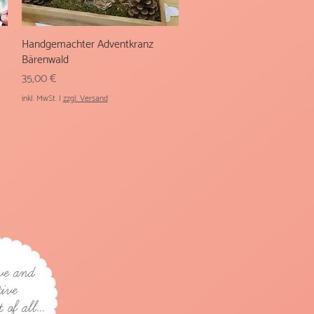
Handgemachter Adventkranz
Schnellansicht
Bärenwald
Preis
35,00 €
inkl. MwSt.
|
zzgl. Versand
ve and
tive
of all...