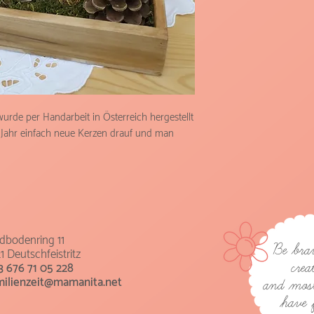
de per Handarbeit in Österreich hergestellt 
 Jahr einfach neue Kerzen drauf und man 
ldbodenring 11
Be bra
1 Deutschfeistritz
crea
3 676 71 05 228
milienzeit@mamanita.net
and most 
have 