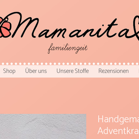
familienzeit
Shop
Über uns
Unsere Stoffe
Rezensionen
Handgema
Adventkra