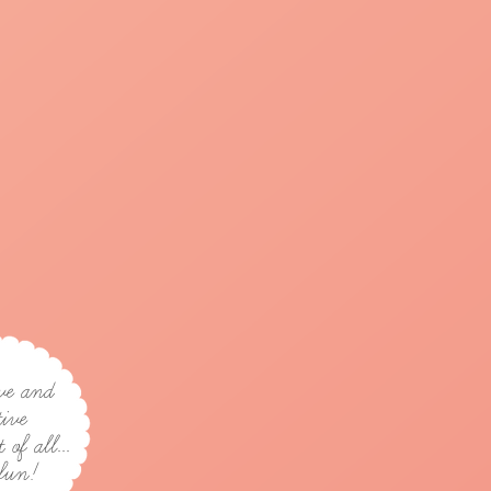
ve and
tive
of all...
fun!