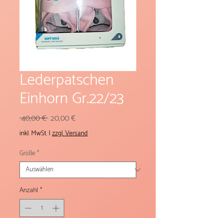
Lederpatschen
Einhorn Gr.22/23
Standardpreis
Sale-
 40,00 € 
20,00 €
Preis
inkl. MwSt.
|
zzgl. Versand
Größe
*
Anzahl
*