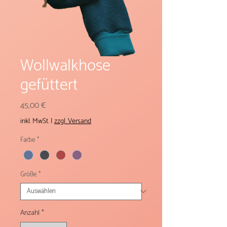
Wollwalkhose
gefüttert
Preis
45,00 €
inkl. MwSt.
|
zzgl. Versand
Farbe
*
Größe
*
Anzahl
*