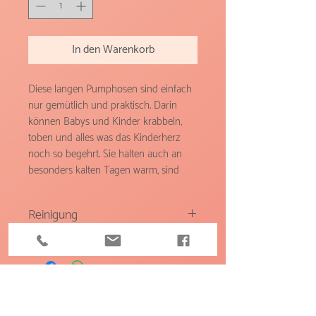
In den Warenkorb
Diese langen Pumphosen sind einfach 
nur gemütlich und praktisch. Darin 
können Babys und Kinder krabbeln, 
toben und alles was das Kinderherz 
noch so begehrt. Sie halten auch an 
besonders kalten Tagen warm, sind 
außerdem atmungsaktiv und bestehen 
aus echter Schurwolle. Innen sind sie 
Reinigung
mit weichem Baumwolljersey gefüttert 
(einfaches Muster oder einfärbig, 
Schurwolle darf nur mit Handwäsche
passend zur Außenfarbe). Außerdem 
(mit lauwarmem Wasser) oder
hat Wollwalk ein geringes 
Wollwaschgang gereinigt werden. Bei
Eigengewicht, ist also leicht und 
kleineren Verunreinigungen reicht es
dadurch beweglich, weich und elastisch 
den Fleck trocknen zu lassen und dann