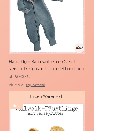
Flauschiger Baumwollfleece-Overall
,versch. Designs, mit Überziehbündchen
Sale-Preis
ab
60,00 €
inkl. MwSt.
|
zzgl. Versand
In den Warenkorb
Neu