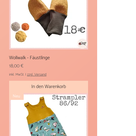
Wollwalk - Fäustlinge
Preis
18,00 €
inkl. MwSt.
|
zzgl. Versand
In den Warenkorb
Neu