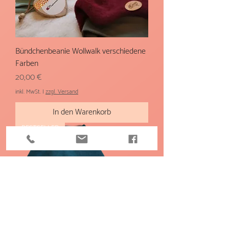
Bündchenbeanie Wollwalk verschiedene
Farben
Preis
20,00 €
inkl. MwSt.
|
zzgl. Versand
In den Warenkorb
BESTSELLER